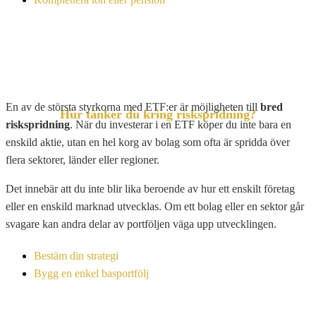
En av de största styrkorna med ETF:er är möjligheten till
bred
Hur tänker du kring riskspridning?
riskspridning
. När du investerar i en ETF köper du inte bara en
enskild aktie, utan en hel korg av bolag som ofta är spridda över
flera sektorer, länder eller regioner.
Det innebär att du inte blir lika beroende av hur ett enskilt företag
eller en enskild marknad utvecklas. Om ett bolag eller en sektor går
svagare kan andra delar av portföljen väga upp utvecklingen.
Bestäm din strategi
Bygg en enkel basportfölj