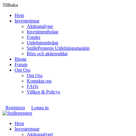
Tillbaka
Hem
Investeringar
Aktieanalyser
Investmentbolag
Fonder
Utdelningsbolag
SpillePengens Utdelningsmaskin
Börs och aktiepoddar
Blogg
Forum
Om Oss
Om Oss
Kontakta oss
FAQs
Villkor & Policys
Registrera
Logga in
Hem
Investeringar
Aktieanalyser