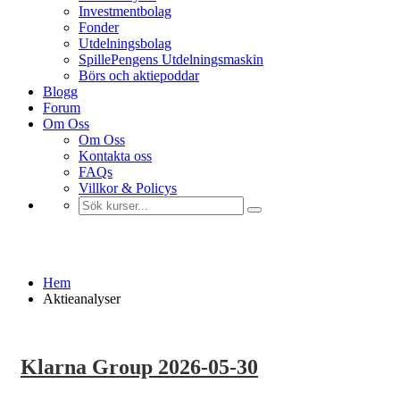
Investmentbolag
Fonder
Utdelningsbolag
SpillePengens Utdelningsmaskin
Börs och aktiepoddar
Blogg
Forum
Om Oss
Om Oss
Kontakta oss
FAQs
Villkor & Policys
Aktieanalyser
Hem
Aktieanalyser
Klarna Group 2026-05-30