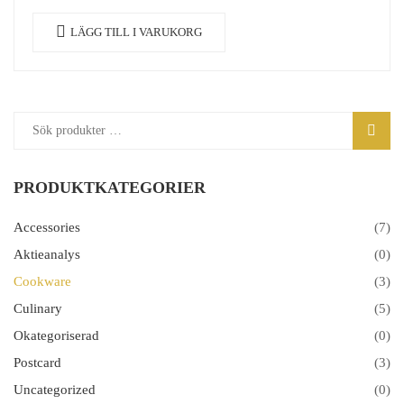
Nullam nisi lectus, molestie mattis…
LÄGG TILL I VARUKORG
Sök
SÖK
efter:
PRODUKTKATEGORIER
Accessories
(7)
Aktieanalys
(0)
Cookware
(3)
Culinary
(5)
Okategoriserad
(0)
Postcard
(3)
Uncategorized
(0)