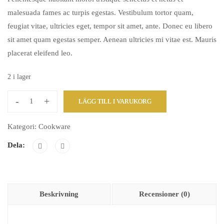
priset
priset
malesuada fames ac turpis egestas. Vestibulum tortor quam,
var:
är:
feugiat vitae, ultricies eget, tempor sit amet, ante. Donec eu libero
20,40 kr.
18,20 kr.
sit amet quam egestas semper. Aenean ultricies mi vitae est. Mauris
placerat eleifend leo.
2 i lager
-
+
LÄGG TILL I VARUKORG
The
Non-
Kategori:
Cookware
Designer's
Dela:
Design
Book
mängd
Beskrivning
Recensioner (0)