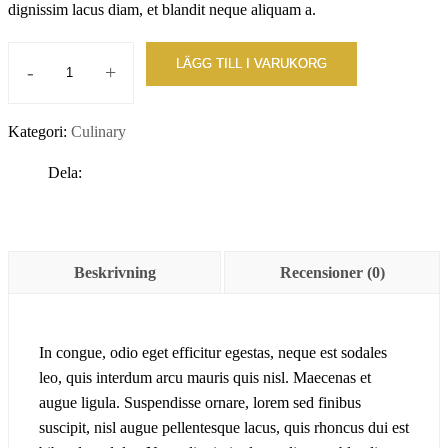
dignissim lacus diam, et blandit neque aliquam a.
LÄGG TILL I VARUKORG
-
+
Programming
Basics
Kategori:
Culinary
for
Absolute
Dela:
mängd
Beskrivning
Recensioner (0)
In congue, odio eget efficitur egestas, neque est sodales
leo, quis interdum arcu mauris quis nisl. Maecenas et
augue ligula. Suspendisse ornare, lorem sed finibus
suscipit, nisl augue pellentesque lacus, quis rhoncus dui est