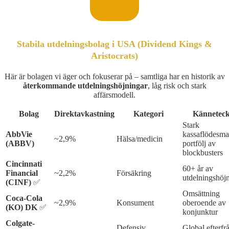
Stabila utdelningsbolag i USA (Dividend Kings &
Aristocrats)
Här är bolagen vi äger och fokuserar på – samtliga har en historik av
återkommande utdelningshöjningar
, låg risk och stark
affärsmodell.
Bolag
Direktavkastning
Kategori
Kännetec
Stark
AbbVie
kassaflödesma
~2,9%
Hälsa/medicin
(ABBV)
portfölj av
blockbusters
Cincinnati
60+ år av
Financial
~2,2%
Försäkring
utdelningshöj
(CINF)
✅
Omsättning
Coca-Cola
~2,9%
Konsument
oberoende av
(KO) DK
✅
konjunktur
Colgate-
Defensiv
Global efterfr