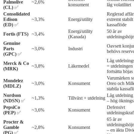
Palmolive
~2,6%
konsument
låg volatilitet
(CL)
✅
Consolidated
Reglerad affär
Edison
~3,3%
Energi/utility
extremt stabilt
(ED)
✅
kassaflöde
Energi/utility
50 år av
Fortis (FTS)
~3,4%
(Kanada)
utdelningshöj
Genuine
Oavsett konju
Parts
~3,0%
Industri
behövs reserv
(GPC)
✅
Låg utdelning
Merck & Co
~3,8%
Läkemedel
= utdelningen
(MRK)
fortsätta höjas
Varumärken 
Mondelez
~3,0%
Konsument
Oreo och Milk
(MDLZ)
stabila kassaf
Nordson
Låg utdelning
~1,3%
Tillväxt + utdelning
(NDSN)
✅
– hög öknings
PepsiCo
Defensivt
~3,6%
Konsument
(PEP)
✅
utdelningskraf
65 år av
Procter &
utdelningshöj
Gamble
~2,8%
Konsument
– en äkta Div
(PG)
✅