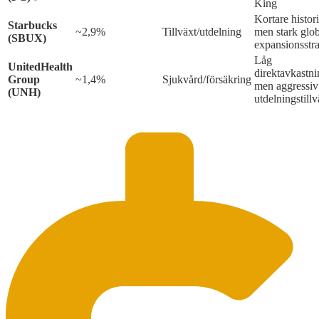
King
Kortare histor
Starbucks
~2,9%
Tillväxt/utdelning
men stark glob
(SBUX)
expansionsstra
Låg
UnitedHealth
direktavkastni
Group
~1,4%
Sjukvård/försäkring
men aggressiv
(UNH)
utdelningstillv