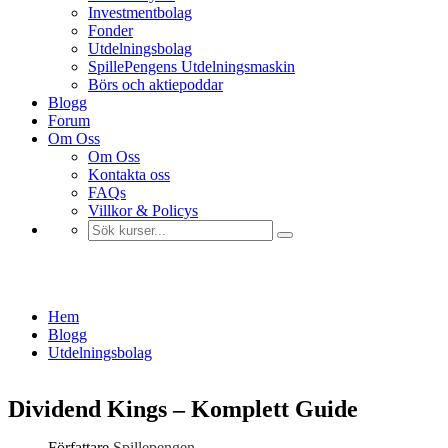
Investmentbolag
Fonder
Utdelningsbolag
SpillePengens Utdelningsmaskin
Börs och aktiepoddar
Blogg
Forum
Om Oss
Om Oss
Kontakta oss
FAQs
Villkor & Policys
Utdelningsbolag
Hem
Blogg
Utdelningsbolag
Dividend Kings – Komplett Guide
Författare
Spillepengen