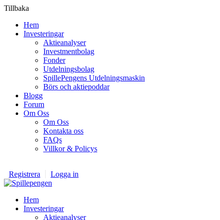
Tillbaka
Hem
Investeringar
Aktieanalyser
Investmentbolag
Fonder
Utdelningsbolag
SpillePengens Utdelningsmaskin
Börs och aktiepoddar
Blogg
Forum
Om Oss
Om Oss
Kontakta oss
FAQs
Villkor & Policys
Registrera
Logga in
Hem
Investeringar
Aktieanalyser