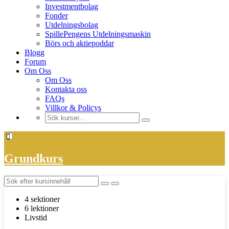
Investmentbolag
Fonder
Utdelningsbolag
SpillePengens Utdelningsmaskin
Börs och aktiepoddar
Blogg
Forum
Om Oss
Om Oss
Kontakta oss
FAQs
Villkor & Policys
Grundkurs
4 sektioner
6 lektioner
Livstid