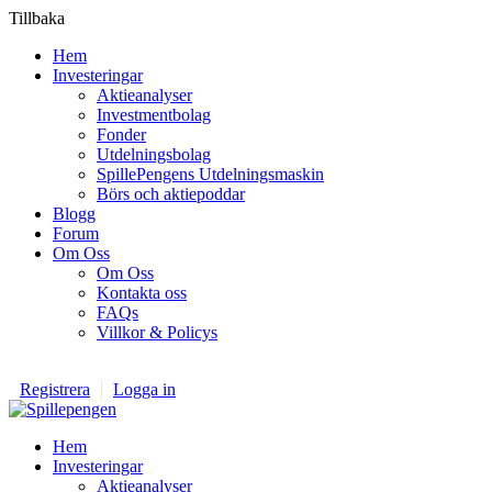
Tillbaka
Hem
Investeringar
Aktieanalyser
Investmentbolag
Fonder
Utdelningsbolag
SpillePengens Utdelningsmaskin
Börs och aktiepoddar
Blogg
Forum
Om Oss
Om Oss
Kontakta oss
FAQs
Villkor & Policys
Registrera
Logga in
Hem
Investeringar
Aktieanalyser