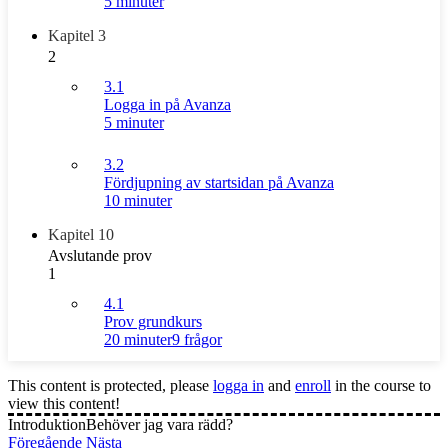
5 minuter
Kapitel 3
2
3.1
Logga in på Avanza
5 minuter
3.2
Fördjupning av startsidan på Avanza
10 minuter
Kapitel 10
Avslutande prov
1
4.1
Prov grundkurs
20 minuter
9 frågor
This content is protected, please
logga in
and
enroll
in the course to
view this content!
Introduktion
Behöver jag vara rädd?
Föregående
Nästa