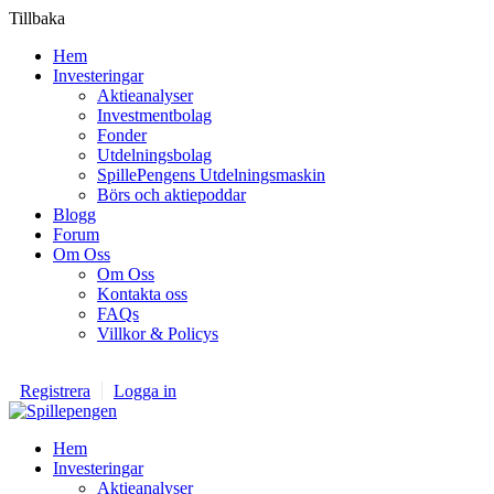
Tillbaka
Hem
Investeringar
Aktieanalyser
Investmentbolag
Fonder
Utdelningsbolag
SpillePengens Utdelningsmaskin
Börs och aktiepoddar
Blogg
Forum
Om Oss
Om Oss
Kontakta oss
FAQs
Villkor & Policys
Registrera
Logga in
Hem
Investeringar
Aktieanalyser