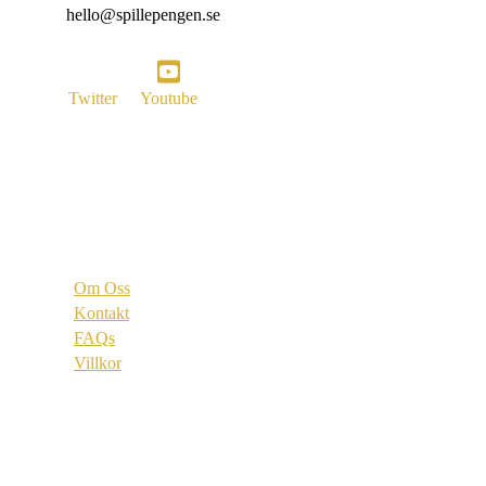
hello@spillepengen.se
Twitter
Youtube
Vi är
Om Oss
Kontakt
FAQs
Villkor
Länkar