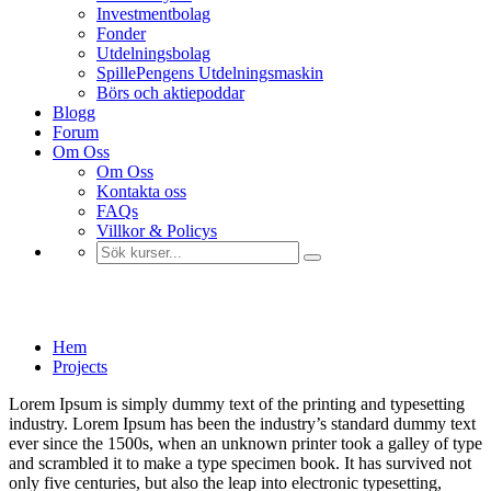
Investmentbolag
Fonder
Utdelningsbolag
SpillePengens Utdelningsmaskin
Börs och aktiepoddar
Blogg
Forum
Om Oss
Om Oss
Kontakta oss
FAQs
Villkor & Policys
Soft skills
Hem
Projects
Lorem Ipsum is simply dummy text of the printing and typesetting
industry. Lorem Ipsum has been the industry’s standard dummy text
ever since the 1500s, when an unknown printer took a galley of type
and scrambled it to make a type specimen book. It has survived not
only five centuries, but also the leap into electronic typesetting,